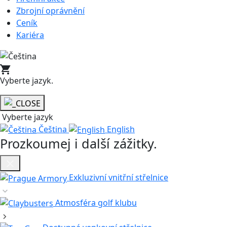
Zbrojní oprávnění
Ceník
Kariéra
Vyberte jazyk
.
Vyberte jazyk
Čeština
English
Prozkoumej i další zážitky
.
Exkluzivní vnitřní střelnice
Atmosféra golf klubu