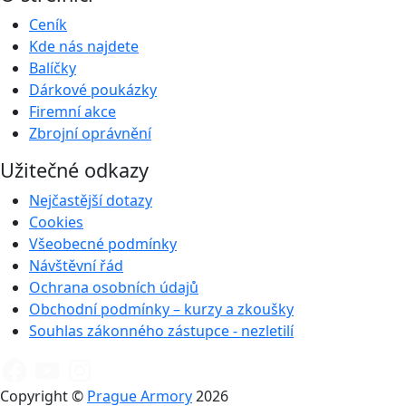
Ceník
Kde nás najdete
Balíčky
Dárkové poukázky
Firemní akce
Zbrojní oprávnění
Užitečné odkazy
Nejčastější dotazy
Cookies
Všeobecné podmínky
Návštěvní řád
Ochrana osobních údajů
Obchodní podmínky – kurzy a zkoušky
Souhlas zákonného zástupce - nezletilí
Copyright ©
Prague Armory
2026