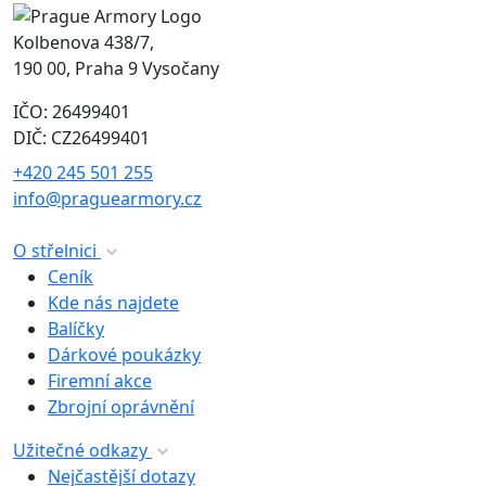
Kolbenova 438/7,
190 00, Praha 9 Vysočany
IČO: 26499401
DIČ: CZ26499401
+420 245 501 255
info@praguearmory.cz
O střelnici
Ceník
Kde nás najdete
Balíčky
Dárkové poukázky
Firemní akce
Zbrojní oprávnění
Užitečné odkazy
Nejčastější dotazy