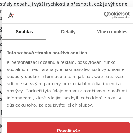
střely dosahují vyšší rychlosti a přesnosti, což je výhodné
nejen při sportovní střelbě, ale také při obranných
situacích.
Štíhlý a ergonomický
Souhlas
Detaily
Více o cookies
Jednořadý zásobník a úzký rám umožňují velmi snadné
skryté nošení pod běžným oblečením. Ergonomie pistole je
navržena tak, aby dokonale padla do ruky a umožnila
Tato webová stránka používá cookies
rychlé zamíření i pohodlnou manipulaci.
K personalizaci obsahu a reklam, poskytování funkcí
sociálních médií a analýze naší návštěvnosti využíváme
Glock standard spolehlivosti
soubory cookie. Informace o tom, jak náš web používáte,
Jako každá pistole Glock i model 48 staví na osvědčeném
sdílíme se svými partnery pro sociální média, inzerci a
systému Safe Action. Jednoduché ovládání, absence
analýzy. Partneři tyto údaje mohou zkombinovat s dalšími
externích pojistek a vysoká odolnost z něj dělají
informacemi, které jste jim poskytli nebo které získali v
spolehlivého partnera v každodenním životě.
důsledku toho, že používáte jejich služby.
Praktické využití v terénu
Každodenní skryté nošení (EDC)
Povolit vše