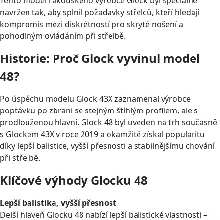
Tento model rakouského výrobce Glock byl speciálně
navržen tak, aby splnil požadavky střelců, kteří hledají
kompromis mezi diskrétností pro skryté nošení a
pohodlným ovládáním při střelbě.
Historie: Proč Glock vyvinul model
48?
Po úspěchu modelu Glock 43X zaznamenal výrobce
poptávku po zbrani se stejným štíhlým profilem, ale s
prodlouženou hlavní. Glock 48 byl uveden na trh současně
s Glockem 43X v roce 2019 a okamžitě získal popularitu
díky lepší balistice, vyšší přesnosti a stabilnějšímu chování
při střelbě.
Klíčové výhody Glocku 48
Lepší balistika, vyšší přesnost
Delší hlaveň Glocku 48 nabízí lepší balistické vlastnosti –