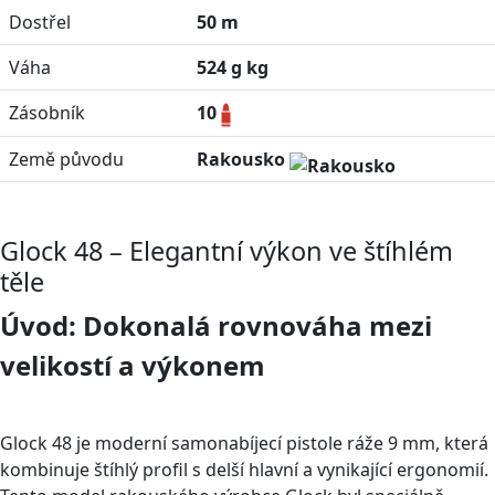
Dostřel
50 m
Váha
524 g kg
Zásobník
10
Země původu
Rakousko
Glock 48 – Elegantní výkon ve štíhlém
těle
Úvod: Dokonalá rovnováha mezi
velikostí a výkonem
Glock 48 je moderní samonabíjecí pistole ráže 9 mm, která
kombinuje štíhlý profil s delší hlavní a vynikající ergonomií.