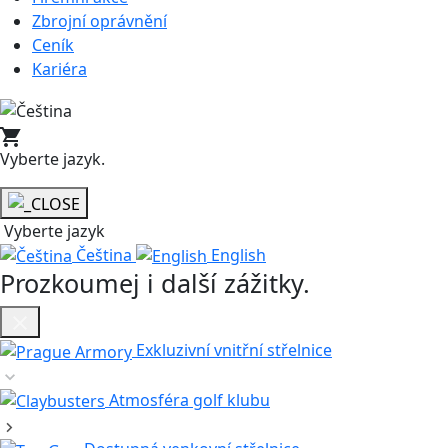
Zbrojní oprávnění
Ceník
Kariéra
Vyberte jazyk
.
Vyberte jazyk
Čeština
English
Prozkoumej i další zážitky
.
Exkluzivní vnitřní střelnice
Atmosféra golf klubu