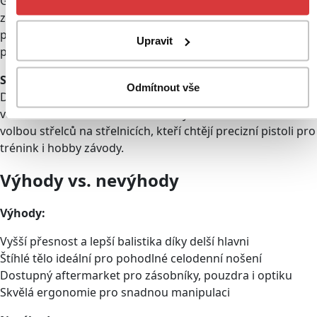
Glock 48 vyniká zejména v situacích, kdy potřebujete
zachovat nenápadný vzhled, ale zároveň vyžadujete
přesnou střelbu a vyšší výkon. Díky úzkému profilu se
Upravit
pohodlně nosí i po celý den.
Sportovní střelba
Odmítnout vše
Delší hlaveň znamená lepší zamíření a vyšší přesnost na
větší vzdálenosti. Glock 48 se tak rychle stal oblíbenou
volbou střelců na střelnicích, kteří chtějí precizní pistoli pro
trénink i hobby závody.
Výhody vs. nevýhody
Výhody:
Vyšší přesnost a lepší balistika díky delší hlavni
Štíhlé tělo ideální pro pohodlné celodenní nošení
Dostupný aftermarket pro zásobníky, pouzdra i optiku
Skvělá ergonomie pro snadnou manipulaci