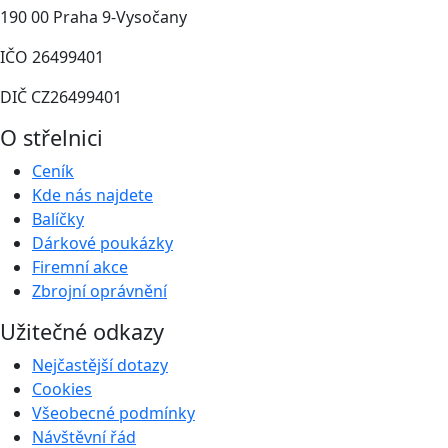
190 00 Praha 9-Vysočany
IČO 26499401
DIČ CZ26499401
O střelnici
Ceník
Kde nás najdete
Balíčky
Dárkové poukázky
Firemní akce
Zbrojní oprávnění
Užitečné odkazy
Nejčastější dotazy
Cookies
Všeobecné podmínky
Návštěvní řád