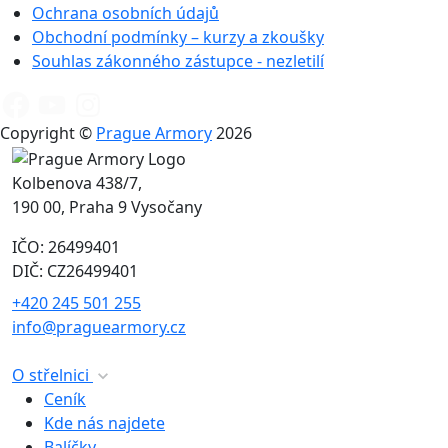
Ochrana osobních údajů
Obchodní podmínky – kurzy a zkoušky
Souhlas zákonného zástupce - nezletilí
Copyright ©
Prague Armory
2026
Kolbenova 438/7,
190 00, Praha 9 Vysočany
IČO: 26499401
DIČ: CZ26499401
+420 245 501 255
info@praguearmory.cz
O střelnici
Ceník
Kde nás najdete
Balíčky