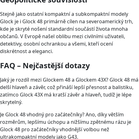
Stejně jako ostatní kompaktní a subkompaktní modely
Glock je i Glock 48 primárně cílen na severoamerický trh,
kde je skryté nošení standardní součástí života mnoha
občanů. V Evropě našel oblibu mezi civilními uživateli,
detektivy, osobní ochrankou a všemi, kteří ocení
diskrétnost a eleganci.
FAQ – Nejčastější dotazy
Jaký je rozdíl mezi Glockem 48 a Glockem 43X? Glock 48 má
delší hlaveň a závěr, což přináší lepší přesnost a balistiku,
zatímco Glock 43X má kratší závěr a hlaveň, tudíž je lépe
skrytelný.
Je Glock 48 vhodný pro začátečníky? Ano, díky větším
rozměrům, lepšímu úchopu a nižšímu zpětnému rázu je
Glock 48 pro začátečníky vhodnější volbou než
ultrakompaktní modely jako G43.