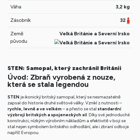
Váha
3,2 kg
Zásobník
32
Země
Velká Británie a Severní Irsko
původu
STEN: Samopal, který zachránil Británii
Úvod: Zbraň vyrobená z nouze,
která se stala legendou
STEN
je ikonický britský samopal, který se nesmazatelně
zapsal do historie druhé světové války. Vznikl z nutnosti –
rychle, levně a ve velkém
– a přesto se stal
standardní
výzbrojí britských a spojeneckých sil
. Díky své jednoduché
konstrukci, nízkým výrobním nákladům a efektivitě v boji se
stal nejen symbolem britského odhodlání, ale i zbraní odboje
napříč Evropou.