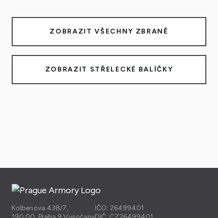
ZOBRAZIT VŠECHNY ZBRANĚ
ZOBRAZIT STŘELECKÉ BALÍČKY
Kolbenova 438/7,
IČO: 26499401
190 00, Praha 9 Vysočany
DIČ: CZ26499401