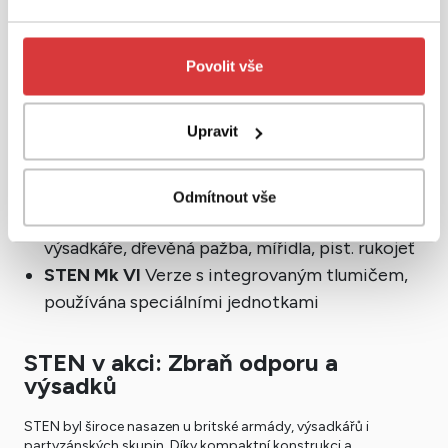
optimalizaci
STEN Mk I
První verze s dřevěnou pažbou,
Povolit vše
kompenzátorem a složitější konstrukcí
STEN Mk II
Nejrozšířenější model s kovovou
Upravit
sklápěcí pažbou, více než 2 miliony kusů
STEN Mk III
Ještě levnější, téměř celá z plechu,
minimální počet dílů
Odmítnout vše
STEN Mk V
Ergonomicky vylepšený pro
výsadkáře, dřevěná pažba, mířidla, pist. rukojeť
STEN Mk VI
Verze s integrovaným tlumičem,
používána speciálními jednotkami
STEN v akci: Zbraň odporu a
výsadků
STEN byl široce nasazen u britské armády, výsadkářů i
partyzánských skupin. Díky kompaktní konstrukci a