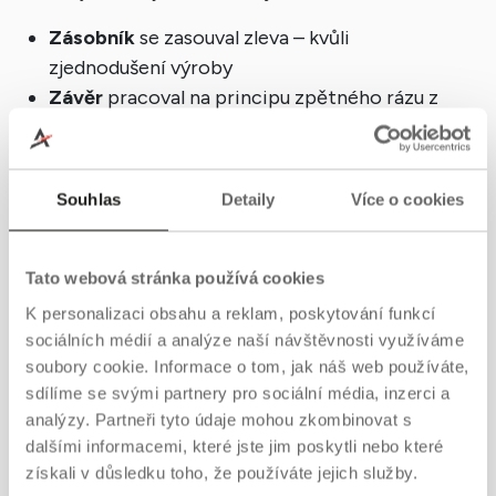
Zásobník
se zasouval zleva – kvůli
zjednodušení výroby
Závěr
pracoval na principu zpětného rázu z
otevřeného závěru – rychlý, spolehlivý a
nenáročný
Konstrukce
byla z většiny z lisovaného plechu
Souhlas
Detaily
Více o cookies
a trubek, což umožnilo výrobu i v ne-zbrojních
továrnách
Minimální počet součástek
znamenal levnější
Tato webová stránka používá cookies
výrobu, jednodušší údržbu, ale i nižší odolnost
K personalizaci obsahu a reklam, poskytování funkcí
při zanedbané péči
sociálních médií a analýze naší návštěvnosti využíváme
Zbraň byla nezdobená, praktická a zcela podřízená účelu –
soubory cookie. Informace o tom, jak náš web používáte,
zajistit výzbroj co největšímu počtu vojáků v co
sdílíme se svými partnery pro sociální média, inzerci a
nejkratším čase
.
analýzy. Partneři tyto údaje mohou zkombinovat s
dalšími informacemi, které jste jim poskytli nebo které
získali v důsledku toho, že používáte jejich služby.
Varianty STEN: Od improvizace k