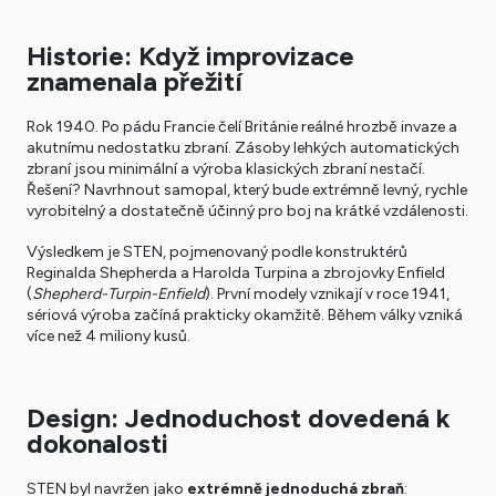
Historie: Když improvizace
znamenala přežití
Rok 1940. Po pádu Francie čelí Británie reálné hrozbě invaze a
akutnímu nedostatku zbraní. Zásoby lehkých automatických
zbraní jsou minimální a výroba klasických zbraní nestačí.
Řešení? Navrhnout samopal, který bude extrémně levný, rychle
vyrobitelný a dostatečně účinný pro boj na krátké vzdálenosti.
Výsledkem je STEN, pojmenovaný podle konstruktérů
Reginalda Shepherda a Harolda Turpina a zbrojovky Enfield
(
Shepherd-Turpin-Enfield
). První modely vznikají v roce 1941,
sériová výroba začíná prakticky okamžitě. Během války vzniká
více než 4 miliony kusů.
Design: Jednoduchost dovedená k
dokonalosti
STEN byl navržen jako
extrémně jednoduchá zbraň
: