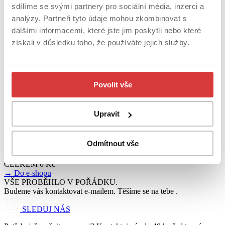
po domluvení přesného času a přijetí platby.
sdílíme se svými partnery pro sociální média, inzerci a
TERMÍN A MÍSTO
analýzy. Partneři tyto údaje mohou zkombinovat s
Datum
dalšími informacemi, které jste jim poskytli nebo které
Čas
–
získali v důsledku toho, že používáte jejich služby.
Místo
Prague Armory – Kolbenova 438/7, Praha 9
All-Inclusive (Doprava a občerstvení)
Ne
REZERVOVANÉ BALÍČKY
KOMUNIKACE
Povolit vše
Pokud budeš potřebovat změnit termín nebo máš dotaz, napiš nám
na
info@praguearmory.com
Upravit
SOUHRN PLATBY
Cena bez DPH
0 Kč
Odmítnout vše
DPH (21 %)
0 Kč
CELKEM
0 Kč
→
Do e-shopu
VŠE PROBĚHLO V POŘÁDKU
.
Budeme vás kontaktovat e-mailem.
Těšíme se na tebe .
SLEDUJ NÁS