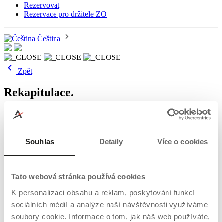
Rezervovat
Rezervace pro držitele ZO
Čeština
Zpět
Rekapitulace
.
Nákupní košík
All inclusive
Souhlas
Detaily
Více o cookies
Termín a údaje
Rekapitulace
Tato webová stránka používá cookies
K personalizaci obsahu a reklam, poskytování funkcí
sociálních médií a analýze naší návštěvnosti využíváme
Požadavek na rezervaci jsme přijali.
Vaše rezervace bude potvrzena
soubory cookie. Informace o tom, jak náš web používáte,