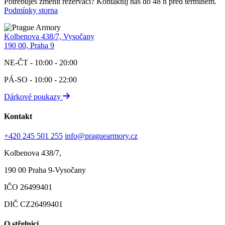
Potřebuješ změnit rezervaci? Kontaktuj nás do 48 h před termínem.
Podmínky storna
Kolbenova 438/7, Vysočany
190 00, Praha 9
NE-ČT - 10:00 - 20:00
PÁ-SO - 10:00 - 22:00
Dárkové poukazy
Kontakt
+420 245 501 255
info@praguearmory.cz
Kolbenova 438/7,
190 00 Praha 9-Vysočany
IČO 26499401
DIČ CZ26499401
O střelnici