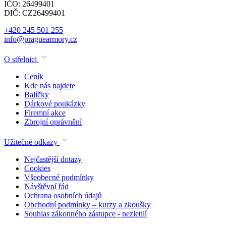
IČO: 26499401
DIČ: CZ26499401
+420 245 501 255
info@praguearmory.cz
O střelnici
Ceník
Kde nás najdete
Balíčky
Dárkové poukázky
Firemní akce
Zbrojní oprávnění
Užitečné odkazy
Nejčastější dotazy
Cookies
Všeobecné podmínky
Návštěvní řád
Ochrana osobních údajů
Obchodní podmínky – kurzy a zkoušky
Souhlas zákonného zástupce - nezletilí