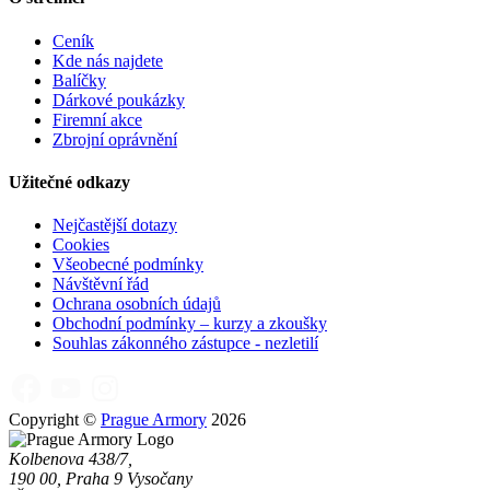
Ceník
Kde nás najdete
Balíčky
Dárkové poukázky
Firemní akce
Zbrojní oprávnění
Užitečné odkazy
Nejčastější dotazy
Cookies
Všeobecné podmínky
Návštěvní řád
Ochrana osobních údajů
Obchodní podmínky – kurzy a zkoušky
Souhlas zákonného zástupce - nezletilí
Copyright ©
Prague Armory
2026
Kolbenova 438/7,
190 00, Praha 9 Vysočany