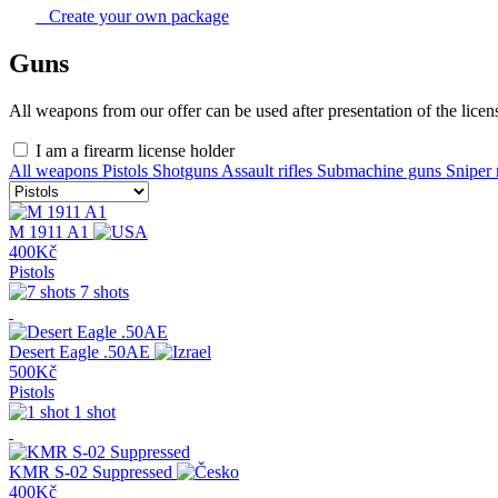
Create your own package
Guns
All weapons from our offer can be used after presentation of the licen
I am a firearm license holder
All weapons
Pistols
Shotguns
Assault rifles
Submachine guns
Sniper 
M 1911 A1
400Kč
Pistols
7 shots
Desert Eagle .50AE
500Kč
Pistols
1 shot
KMR S-02 Suppressed
400Kč