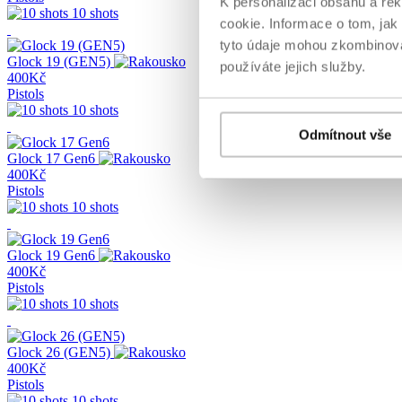
K personalizaci obsahu a re
10 shots
cookie. Informace o tom, jak
tyto údaje mohou zkombinovat
Glock 19 (GEN5)
používáte jejich služby.
400Kč
Pistols
10 shots
Odmítnout vše
Glock 17 Gen6
400Kč
Pistols
10 shots
Glock 19 Gen6
400Kč
Pistols
10 shots
Glock 26 (GEN5)
400Kč
Pistols
10 shots